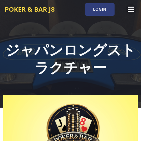
コ
POKER & BAR J8
LOGIN
ン
テ
ン
ツ
へ
ジャパンロングスト
ス
キ
ラクチャー
ッ
プ