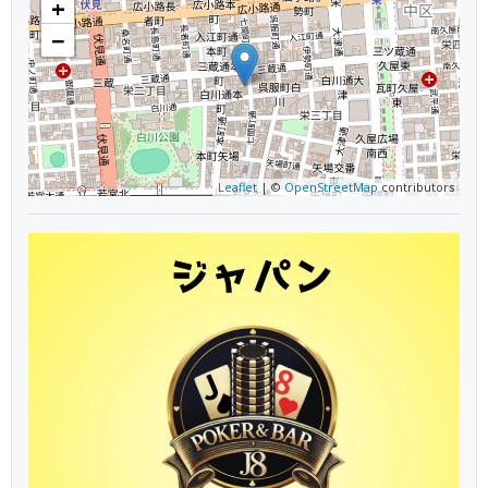
+
−
Leaflet
| ©
OpenStreetMap
contributors